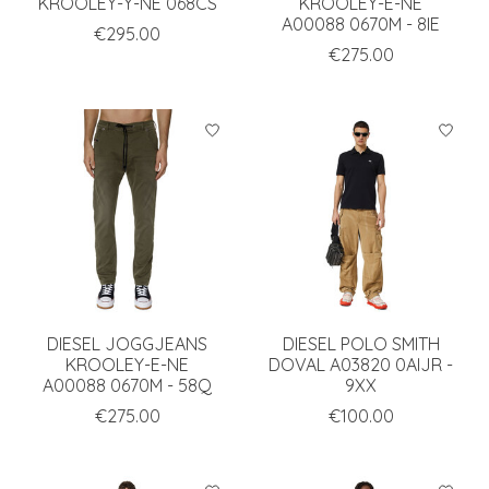
KROOLEY-Y-NE 068CS
KROOLEY-E-NE
A00088 0670M - 8IE
€295.00
€275.00
DIESEL JOGGJEANS
DIESEL POLO SMITH
KROOLEY-E-NE
DOVAL A03820 0AIJR -
A00088 0670M - 58Q
9XX
€275.00
€100.00