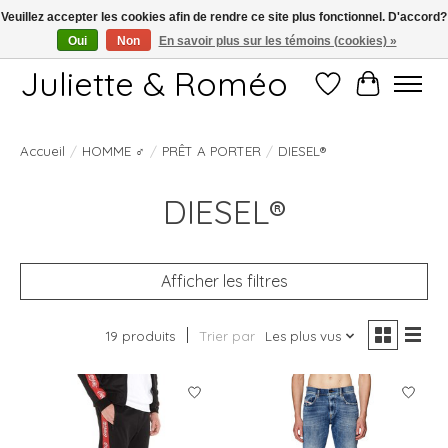
Veuillez accepter les cookies afin de rendre ce site plus fonctionnel. D'accord?
Oui
Non
En savoir plus sur les témoins (cookies) »
Free shipping starting at 249€
Juliette & Roméo
Liste de souhait
Panier
HOMME ♂
Accueil
/
/
PRÊT A PORTER
/
DIESEL®
DIESEL®
Afficher les filtres
19 produits
Trier par
Les plus vus