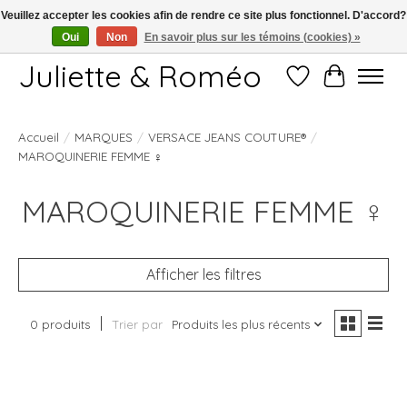
Veuillez accepter les cookies afin de rendre ce site plus fonctionnel. D'accord?
Oui
Non
En savoir plus sur les témoins (cookies) »
Free shipping starting at 249€
Juliette & Roméo
Liste de souhait
Panier
Accueil
/
MARQUES
/
VERSACE JEANS COUTURE®
/
MAROQUINERIE FEMME ♀
MAROQUINERIE FEMME ♀
Afficher les filtres
0 produits
Trier par
Produits les plus récents