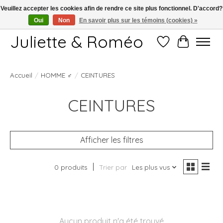
Veuillez accepter les cookies afin de rendre ce site plus fonctionnel. D'accord?
Oui
Non
En savoir plus sur les témoins (cookies) »
Free shipping starting at 249€
Juliette & Roméo
Liste de souhait
Panier
HOMME ♂
Accueil
/
/
CEINTURES
CEINTURES
Afficher les filtres
0 produits
Trier par
Les plus vus
Aucun produit n'a été trouvé