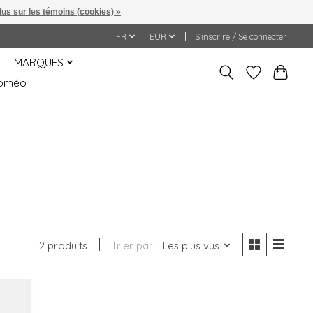
lus sur les témoins (cookies) »
FR
EUR
S’inscrire / Se connecter
MARQUES
&Roméo
2 produits
Trier par
Les plus vus