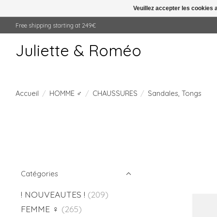
Veuillez accepter les cookies 
Free shipping starting at 249€
Juliette & Roméo
Accueil
/
HOMME ♂
/
CHAUSSURES
/
Sandales, Tongs
Catégories
! NOUVEAUTES !
(209)
FEMME ♀
(265)