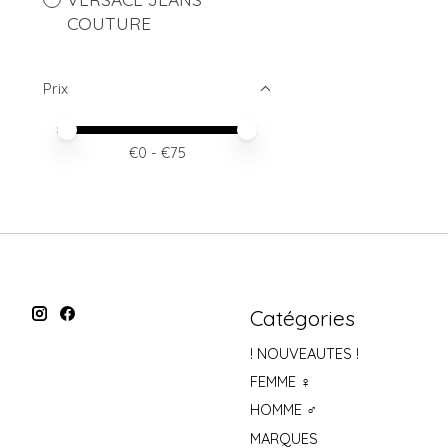
COUTURE
Prix
Prix minimum
Price maximum value
€
0
- €
75
Catégories
! NOUVEAUTES !
FEMME ♀
HOMME ♂
MARQUES