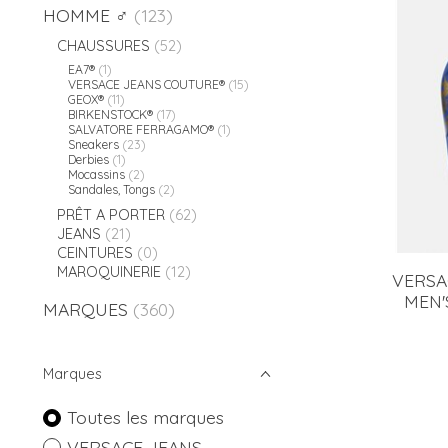
HOMME ♂
(123)
CHAUSSURES
(52)
EA7®
(1)
VERSACE JEANS COUTURE®
(15)
GEOX®
(11)
BIRKENSTOCK®
(17)
SALVATORE FERRAGAMO®
(1)
Sneakers
(23)
Derbies
(1)
Mocassins
(2)
Sandales, Tongs
(2)
PRÊT A PORTER
(62)
JEANS
(21)
CEINTURES
(0)
MAROQUINERIE
(12)
VERSA
MEN'
MARQUES
(360)
Marques
Toutes les marques
VERSACE JEANS