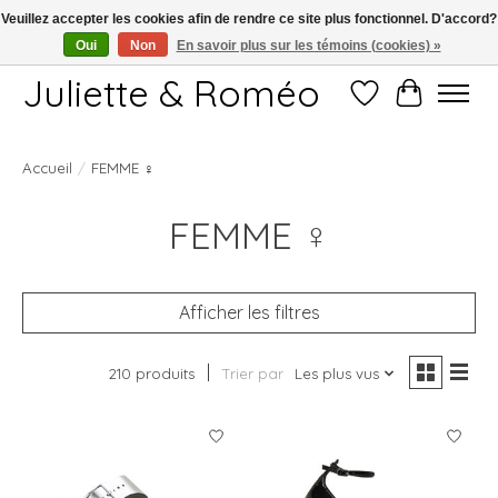
Veuillez accepter les cookies afin de rendre ce site plus fonctionnel. D'accord?
Oui
Non
En savoir plus sur les témoins (cookies) »
Free shipping starting at 249€
Juliette & Roméo
Liste de souhait
Panier
FEMME ♀
Accueil
/
FEMME ♀
Afficher les filtres
210 produits
Trier par
Les plus vus