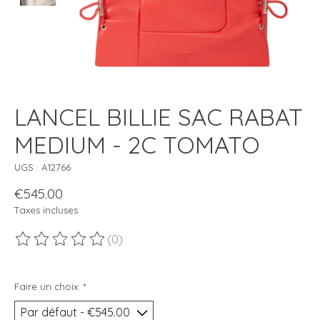
LANCEL BILLIE SAC RABAT
MEDIUM - 2C TOMATO
UGS : A12766
€545.00
Taxes incluses
(0)
Ce produit est évalué à
0
sur 5
Faire un choix:
*