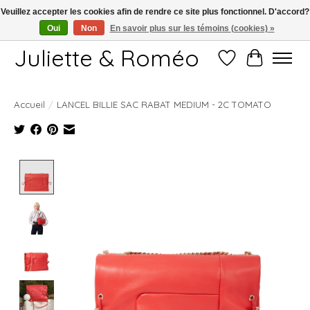
Veuillez accepter les cookies afin de rendre ce site plus fonctionnel. D'accord?
Oui
Non
En savoir plus sur les témoins (cookies) »
Free shipping starting at 249€
Juliette & Roméo
Liste de souhait
Panier
Accueil
/
LANCEL BILLIE SAC RABAT MEDIUM - 2C TOMATO
Product image slideshow Items