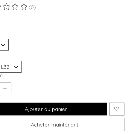
(0)
duit est évalué à
0
sur 5
*
é :
Ajouter au panier
Acheter maintenant