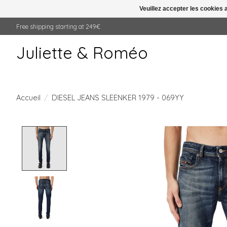
Veuillez accepter les cookies 
Free shipping starting at 249€
Juliette & Roméo
Accueil
/
DIESEL JEANS SLEENKER 1979 - 069YY
Product image slideshow Items