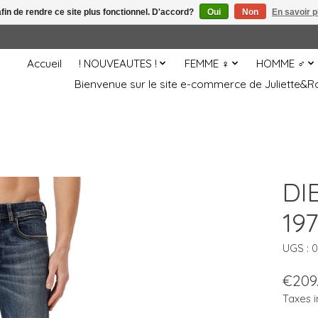
afin de rendre ce site plus fonctionnel. D'accord?
Oui
Non
En savoir p
Accueil
! NOUVEAUTES !
FEMME ♀
HOMME ♂
Bienvenue sur le site e-commerce de Juliette
DI
19
UGS : 
€209
Taxes i