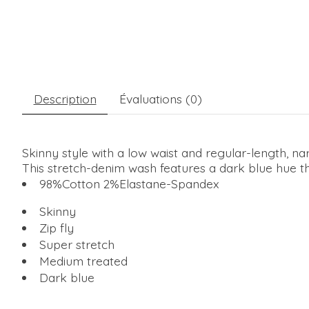
Description
Évaluations (0)
Skinny style with a low waist and regular-length, na
This stretch-denim wash features a dark blue hue tha
98%Cotton 2%Elastane-Spandex
Skinny
Zip fly
Super stretch
Medium treated
Dark blue