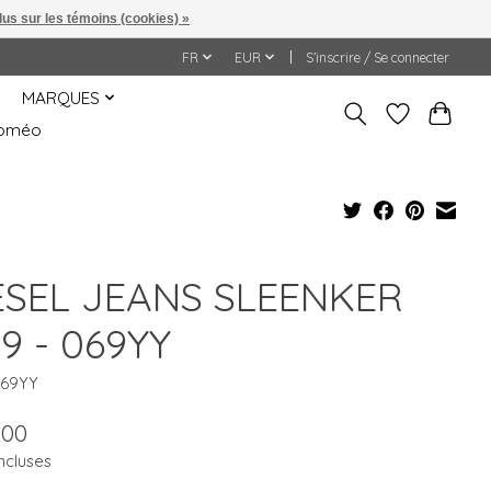
lus sur les témoins (cookies) »
FR
EUR
S’inscrire / Se connecter
MARQUES
&Roméo
ESEL JEANS SLEENKER
79 - 069YY
069YY
.00
ncluses