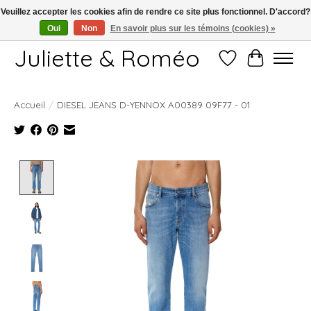
Veuillez accepter les cookies afin de rendre ce site plus fonctionnel. D'accord?
Oui
Non
En savoir plus sur les témoins (cookies) »
Free shipping starting at 249€
Juliette & Roméo
Liste de souhait
Panier
Accueil
/
DIESEL JEANS D-YENNOX A00389 09F77 - 01
Product image slideshow Items