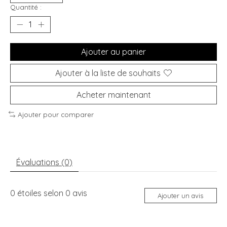
Quantité :
Ajouter au panier
Ajouter à la liste de souhaits
Acheter maintenant
Ajouter pour comparer
Évaluations (0)
0
étoiles selon
0
avis
Ajouter un avis