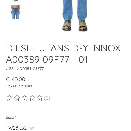
DIESEL JEANS D-YENNOX
A00389 09F77 - 01
UGS : A00389 09F77
€140.00
Taxes incluses
(0)
Ce produit est évalué à
0
sur 5
Size:
*