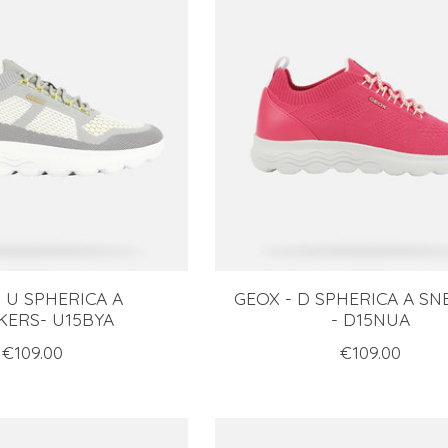
 U SPHERICA A
GEOX - D SPHERICA A S
KERS- U15BYA
- D15NUA
€109.00
€109.00