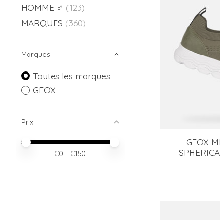
HOMME ♂
(123)
MARQUES
(360)
Marques
Toutes les marques
GEOX
Prix
GEOX M
Prix minimum
Price maximum value
SPHERICA 
€
0
- €
150