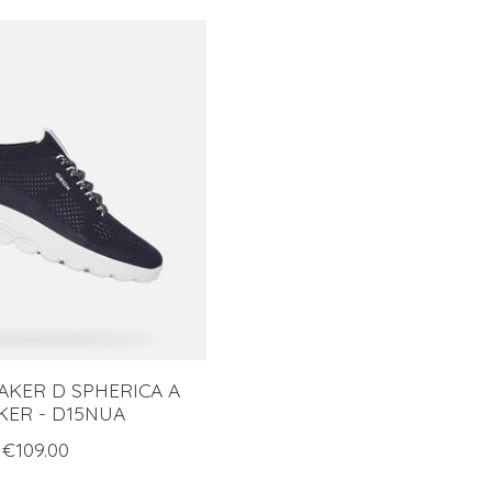
AKER D SPHERICA A
KER - D15NUA
€109.00