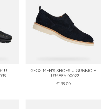
R U
GEOX MEN'S SHOES U GUBBIO A
039
- U35EEA 00022
€139.00