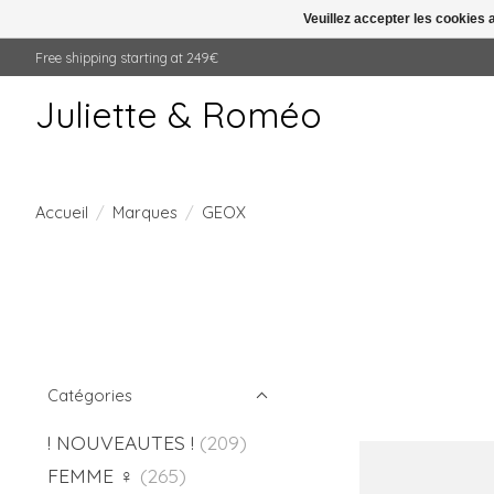
Veuillez accepter les cookies 
Free shipping starting at 249€
Juliette & Roméo
Accueil
/
Marques
/
GEOX
Catégories
! NOUVEAUTES !
(209)
FEMME ♀
(265)