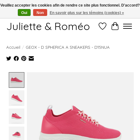
Veuillez accepter les cookies afin de rendre ce site plus fonctionnel. D'accord?
Oui
Non
En savoir plus sur les témoins (cookies) »
Free shipping starting at 249€
Juliette & Roméo
Liste de souhait
Panier
Accueil
/
GEOX - D SPHERICA A SNEAKERS - D15NUA
Product image slideshow Items