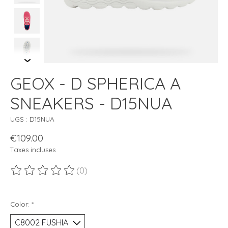
GEOX - D SPHERICA A
SNEAKERS - D15NUA
UGS : D15NUA
€109.00
Taxes incluses
(0)
Ce produit est évalué à
0
sur 5
Color:
*