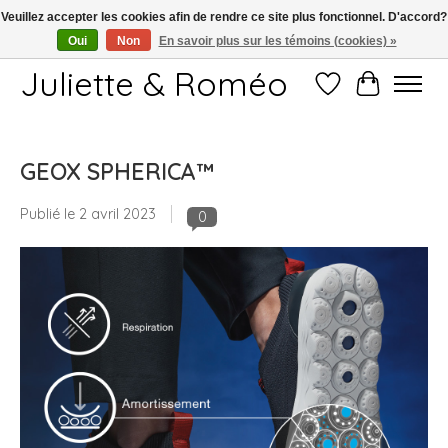
Veuillez accepter les cookies afin de rendre ce site plus fonctionnel. D'accord?
Oui
Non
En savoir plus sur les témoins (cookies) »
Free shipping starting at 249€
Juliette & Roméo
Liste de souhait
Panier
GEOX SPHERICA™
Publié le
2 avril 2023
0