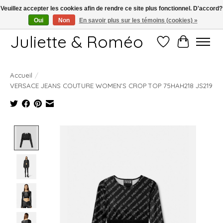
Veuillez accepter les cookies afin de rendre ce site plus fonctionnel. D'accord?
Oui
Non
En savoir plus sur les témoins (cookies) »
Free shipping starting at 249€
Juliette & Roméo
Liste de souhait
Panier
Accueil
/
VERSACE JEANS COUTURE WOMEN'S CROP TOP 75HAH218 JS219
Product image slideshow Items