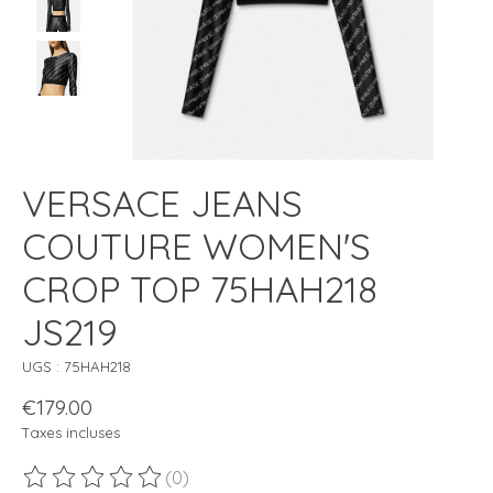
VERSACE JEANS
COUTURE WOMEN'S
CROP TOP 75HAH218
JS219
UGS : 75HAH218
€179.00
Taxes incluses
(0)
Ce produit est évalué à
0
sur 5