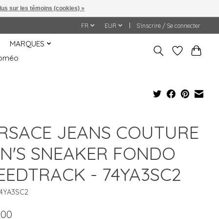
lus sur les témoins (cookies) »
FR
EUR
S’inscrire / Se connecter
MARQUES
&Roméo
RSACE JEANS COUTURE
N'S SNEAKER FONDO
EEDTRACK - 74YA3SC2
74YA3SC2
.00