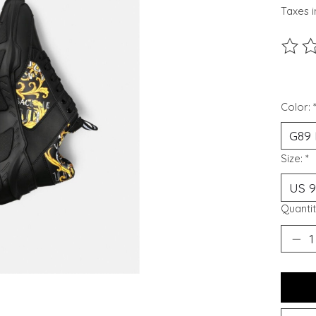
Taxes i
Ce pro
Color:
Size:
*
Quantit