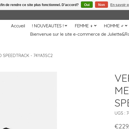
afin de rendre ce site plus fonctionnel. D'accord?
Oui
Non
En savoir p
Accueil
! NOUVEAUTES !
FEMME ♀
HOMME ♂
Bienvenue sur le site e-commerce de Juliette
 SPEEDTRACK - 74YA3SC2
VE
ME
SP
UGS : 
€229