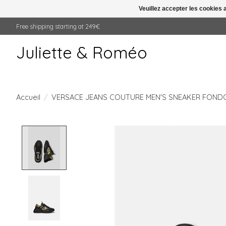
Veuillez accepter les cookies 
Free shipping starting at 249€
Juliette & Roméo
Accueil
/
VERSACE JEANS COUTURE MEN'S SNEAKER FONDO
Product image slideshow Items