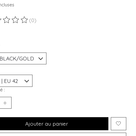
ncluses
(0)
duit est évalué à
0
sur 5
*
é :
Ajouter au panier