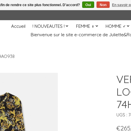
afin de rendre ce site plus fonctionnel. D'accord?
Oui
Non
En savoir p
Accueil
! NOUVEAUTES !
FEMME ♀
HOMME ♂
Bienvenue sur le site e-commerce de Juliette
4HAO938
VE
LO
74
UGS : 
€265