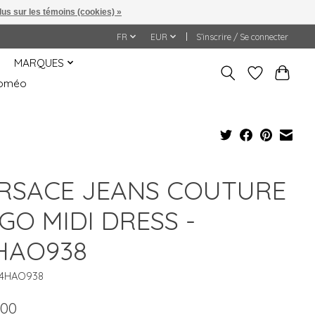
lus sur les témoins (cookies) »
FR
EUR
S’inscrire / Se connecter
MARQUES
&Roméo
RSACE JEANS COUTURE
GO MIDI DRESS -
HAO938
74HAO938
.00