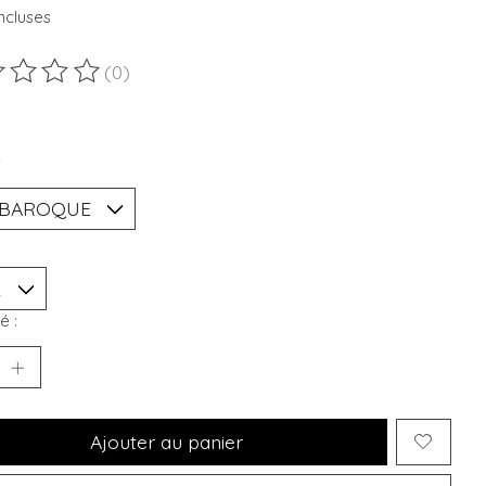
ncluses
(0)
duit est évalué à
0
sur 5
*
é :
Ajouter au panier