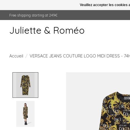
Veuillez accepter les cookies 
Free shipping starting at 249€
Juliette & Roméo
Accueil
/
VERSACE JEANS COUTURE LOGO MIDI DRESS - 7
Product image slideshow Items