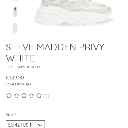
STEVE MADDEN PRIVY
WHITE
UGS : SM19000082
€129.00
Taxes incluses
(0)
Ce produit est évalué à
0
sur 5
Size:
*