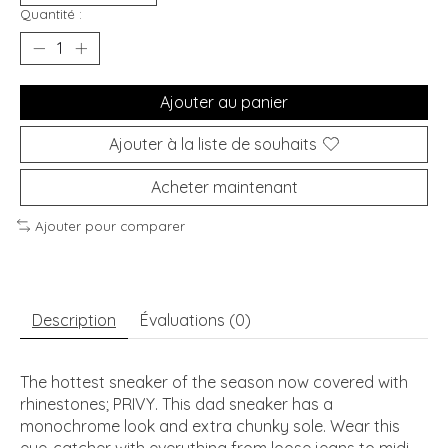
Quantité :
Ajouter au panier
Ajouter à la liste de souhaits
Acheter maintenant
Ajouter pour comparer
Description
Évaluations (0)
The hottest sneaker of the season now covered with
rhinestones; PRIVY. This dad sneaker has a
monochrome look and extra chunky sole. Wear this