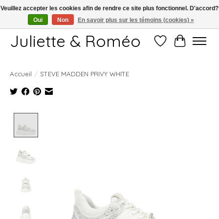
Veuillez accepter les cookies afin de rendre ce site plus fonctionnel. D'accord?
Oui
Non
En savoir plus sur les témoins (cookies) »
Free shipping starting at 249€
Juliette & Roméo
Liste de souhait
Panier
Accueil
/
STEVE MADDEN PRIVY WHITE
Product image slideshow Items