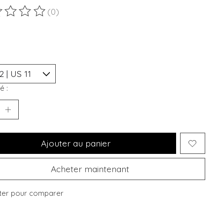
(0)
duit est évalué à
0
sur 5
é :
Ajouter au panier
Acheter maintenant
ter pour comparer