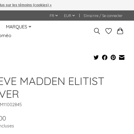
lus sur les témoins (cookies) »
FR
EUR
S’inscrire / Se connecter
MARQUES
&Roméo
EVE MADDEN ELITIST
LVER
SM11002845
00
ncluses