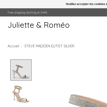
Veuillez accepter les cookies 
Free shipping starting at 249€
Juliette & Roméo
Accueil
/
STEVE MADDEN ELITIST SILVER
Product image slideshow Items