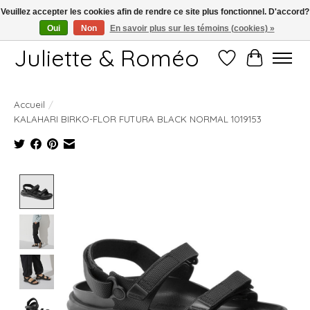
Veuillez accepter les cookies afin de rendre ce site plus fonctionnel. D'accord?
Oui
Non
En savoir plus sur les témoins (cookies) »
Free shipping starting at 249€
Juliette & Roméo
Liste de souhait
Panier
Accueil
/
KALAHARI BIRKO-FLOR FUTURA BLACK NORMAL 1019153
Product image slideshow Items