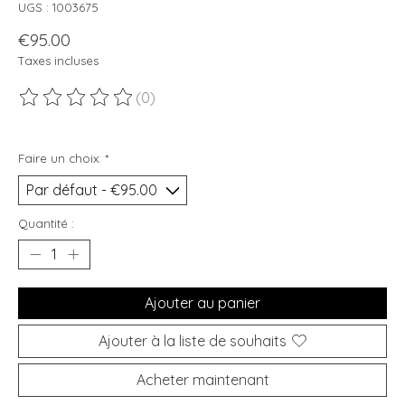
UGS : 1003675
€95.00
Taxes incluses
(0)
Ce produit est évalué à
0
sur 5
Faire un choix:
*
Quantité :
Ajouter au panier
Ajouter à la liste de souhaits
Acheter maintenant