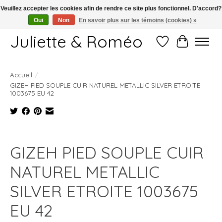
Veuillez accepter les cookies afin de rendre ce site plus fonctionnel. D'accord?
Oui
Non
En savoir plus sur les témoins (cookies) »
Free shipping starting at 249€
Juliette & Roméo
Liste de souhait
Panier
Accueil
/
GIZEH PIED SOUPLE CUIR NATUREL METALLIC SILVER ETROITE
1003675 EU 42
Product image slideshow Items
GIZEH PIED SOUPLE CUIR
NATUREL METALLIC
SILVER ETROITE 1003675
EU 42