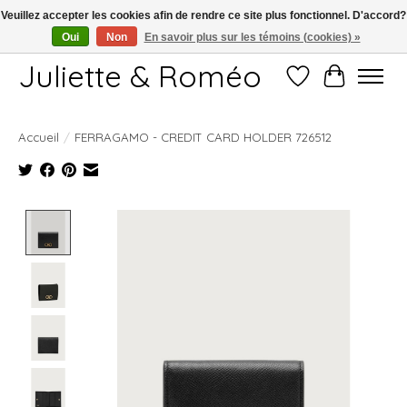
Veuillez accepter les cookies afin de rendre ce site plus fonctionnel. D'accord?
Oui
Non
En savoir plus sur les témoins (cookies) »
Free shipping starting at 249€
Juliette & Roméo
Liste de souhait
Panier
Accueil
/
FERRAGAMO - CREDIT CARD HOLDER 726512
Product image slideshow Items