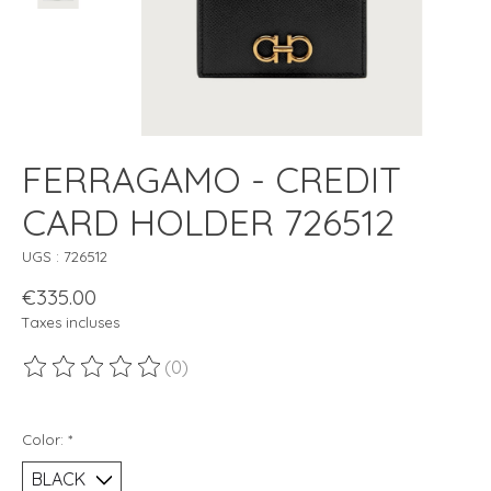
FERRAGAMO - CREDIT
CARD HOLDER 726512
UGS : 726512
€335.00
Taxes incluses
(0)
Ce produit est évalué à
0
sur 5
Color:
*