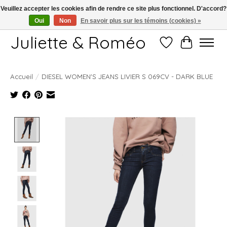
Veuillez accepter les cookies afin de rendre ce site plus fonctionnel. D'accord?
Oui
Non
En savoir plus sur les témoins (cookies) »
Free shipping starting at 249€
Juliette & Roméo
Liste de souhait
Panier
Accueil
/
DIESEL WOMEN'S JEANS LIVIER S 069CV - DARK BLUE
Product image slideshow Items