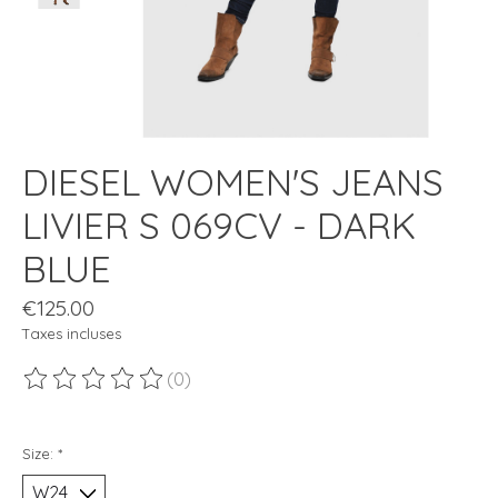
DIESEL WOMEN'S JEANS
LIVIER S 069CV - DARK
BLUE
€125.00
Taxes incluses
(0)
Ce produit est évalué à
0
sur 5
Size:
*