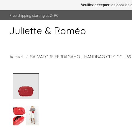
Veuillez accepter les cookies 
Free shipping starting at 249€
Juliette & Roméo
Accueil
/
SALVATORE FERRAGAMO - HANDBAG CITY CC - 69
Product image slideshow Items