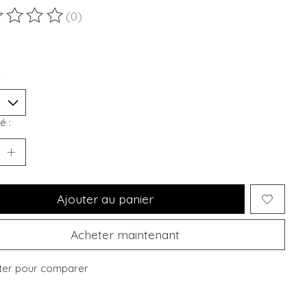
(0)
duit est évalué à
0
sur 5
*
é :
Ajouter au panier
Acheter maintenant
ter pour comparer