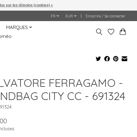
lus sur les témoins (cookies) »
FR
EUR
S’inscrire / Se connecter
MARQUES
&Roméo
LVATORE FERRAGAMO -
NDBAG CITY CC - 691324
691324
.00
ncluses