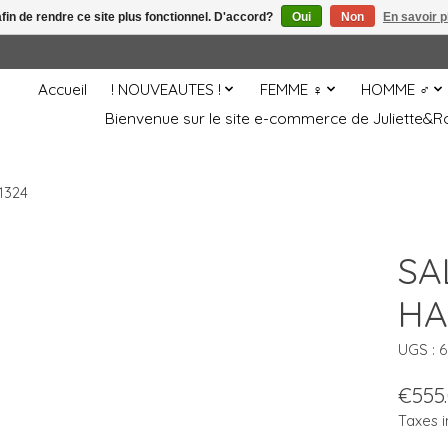
afin de rendre ce site plus fonctionnel. D'accord?
Oui
Non
En savoir p
Accueil
! NOUVEAUTES !
FEMME ♀
HOMME ♂
Bienvenue sur le site e-commerce de Juliette
1324
SA
HA
UGS : 
€555
Taxes i