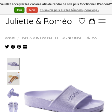
Veuillez accepter les cookies afin de rendre ce site plus fonctionnel. D'accord?
Oui
Non
En savoir plus sur les témoins (cookies) »
Free shipping starting at 249€
Juliette & Roméo
Liste de souhait
Panier
Accueil
/
BARBADOS EVA PURPLE FOG NORMALE 1017055
Product image slideshow Items