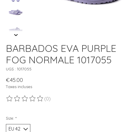
BARBADOS EVA PURPLE
FOG NORMALE 1017055
UGS : 1017055
€45.00
Taxes incluses
(0)
Ce produit est évalué à
0
sur 5
Size:
*