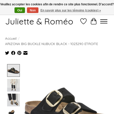
Veuillez accepter les cookies afin de rendre ce site plus fonctionnel. D'accord?
Oui
Non
En savoir plus sur les témoins (cookies) »
Free shipping starting at 249€
Juliette & Roméo
Liste de souhait
Panier
Accueil
/
ARIZONA BIG BUCKLE NUBUCK BLACK - 1023290 ETROITE
Product image slideshow Items