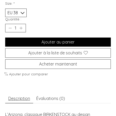
Size:
*
Quantité :
Ajouter au panier
Ajouter à la liste de souhaits
Acheter maintenant
Ajouter pour comparer
Description
Évaluations (0)
L’Arizona, classique BIRKENSTOCK au design